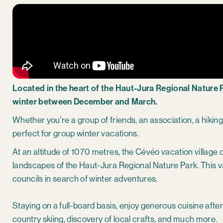
Located in the heart of the Haut-Jura Regional Nature P
winter between December and March.
Whether you're a group of friends, an association, a hikin
perfect for group winter vacations.
At an altitude of 1070 metres, the Cévéo vacation village 
landscapes of the Haut-Jura Regional Nature Park. This vaca
councils in search of winter adventures.
Staying on a full-board basis, enjoy generous cuisine after 
country skiing, discovery of local crafts, and much more.