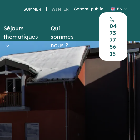
General public
EN
SUMMER
WINTER
04
Séjours
Qui
73
thématiques
sommes
77
nous ?
56
15