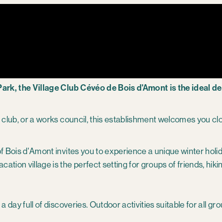
ark, the Village Club Cévéo de Bois d'Amont is the ideal des
g club, or a works council, this establishment welcomes you cl
of Bois d'Amont invites you to experience a unique winter holid
tion village is the perfect setting for groups of friends, hiki
a day full of discoveries. Outdoor activities suitable for all g