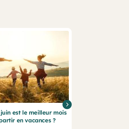
juin est le meilleur mois
Cévéo au plus 
partir en vacances ?
Fr