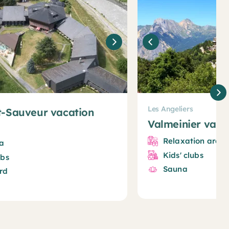
Les Angeliers
t-Sauveur vacation
Valmeinier vacat
Relaxation area
a
Kids' clubs
ubs
Sauna
ard