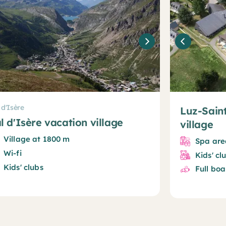
 d'Isère
Luz-Sain
l d'Isère vacation village
village
Village at 1800 m
Spa are
Wi-fi
Kids' cl
Kids' clubs
Full bo