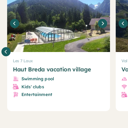
Les 7 Laux
Val
Haut Breda vacation village
Va
Swimming pool
Kids' clubs
Entertainment