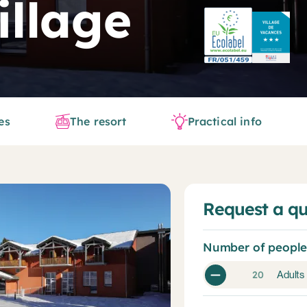
illage
es
The resort
Practical info
Request a q
Number of peopl
Adults