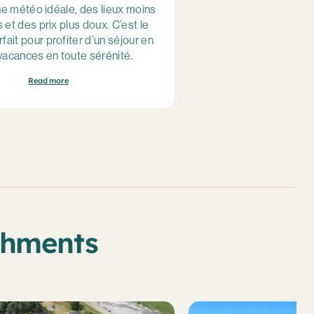
ne météo idéale, des lieux moins
Vivez le Tour de Franc
 et des prix plus doux. C’est le
villages vacances si
ait pour profiter d’un séjour en
proximité des étap
 vacances en toute sérénité.
expérience alliant sport
Read more
Read
shments